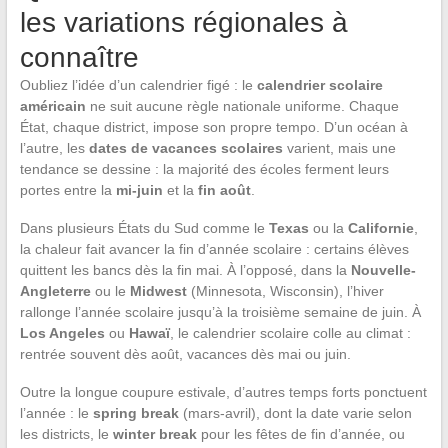
les variations régionales à
connaître
Oubliez l’idée d’un calendrier figé : le
calendrier scolaire
américain
ne suit aucune règle nationale uniforme. Chaque
État, chaque district, impose son propre tempo. D’un océan à
l’autre, les
dates de vacances scolaires
varient, mais une
tendance se dessine : la majorité des écoles ferment leurs
portes entre la
mi-juin
et la
fin août
.
Dans plusieurs États du Sud comme le
Texas
ou la
Californie
,
la chaleur fait avancer la fin d’année scolaire : certains élèves
quittent les bancs dès la fin mai. À l’opposé, dans la
Nouvelle-
Angleterre
ou le
Midwest
(Minnesota, Wisconsin), l’hiver
rallonge l’année scolaire jusqu’à la troisième semaine de juin. À
Los Angeles
ou
Hawaï
, le calendrier scolaire colle au climat :
rentrée souvent dès août, vacances dès mai ou juin.
Outre la longue coupure estivale, d’autres temps forts ponctuent
l’année : le
spring break
(mars-avril), dont la date varie selon
les districts, le
winter break
pour les fêtes de fin d’année, ou