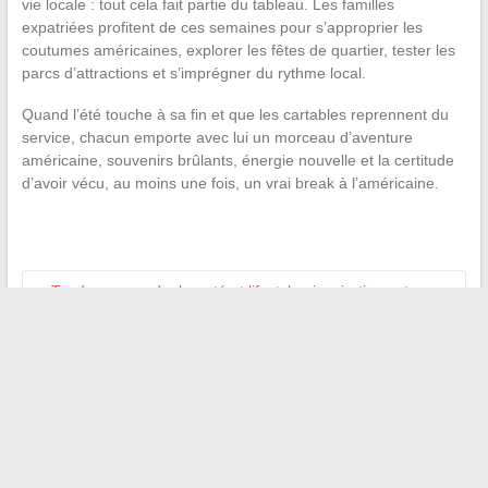
vie locale : tout cela fait partie du tableau. Les familles
expatriées profitent de ces semaines pour s’approprier les
coutumes américaines, explorer les fêtes de quartier, tester les
parcs d’attractions et s’imprégner du rythme local.
Quand l’été touche à sa fin et que les cartables reprennent du
service, chacun emporte avec lui un morceau d’aventure
américaine, souvenirs brûlants, énergie nouvelle et la certitude
d’avoir vécu, au moins une fois, un vrai break à l’américaine.
←
Tendances mode, beauté et lifestyle : inspirations et
conseils pour femmes modernes
Les dernières tendances automobiles à découvrir pour
passionnés et conducteurs curieux
→
Recherche