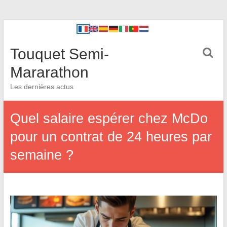
Touquet Semi-
Mararathon
Les dernières actus
Quel salaire espérer chez McDo
pour un contrat de 24 heures par
semaine ?