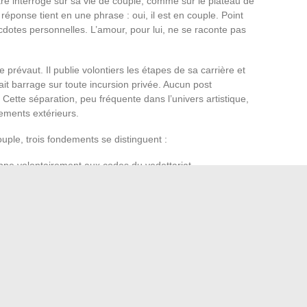
’être interrogé sur sa vie de couple, comme sur le plateau de
réponse tient en une phrase : oui, il est en couple. Point
ecdotes personnelles. L’amour, pour lui, ne se raconte pas
prévaut. Il publie volontiers les étapes de sa carrière et
t barrage sur toute incursion privée. Aucun post
ette séparation, peu fréquente dans l’univers artistique,
gements extérieurs.
ouple, trois fondements se distinguent :
happe volontairement aux codes du vedettariat.
gociée ni exposée.
ranti des lumières et des ragots.
e tout montrer, Vincent Niclo fait figure d’exception. Sa
le moyen le plus clair, le plus cohérent, de préserver le réel
e. Par ce refus de s’étaler, il redonne du sens au mot «
 du bruit, sans besoin d’applaudissements ni de likes.