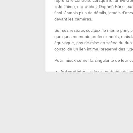
reprend le contrôle. Lorsqu’il lui arrive d
« Je t’aime, etc. » chez Daphné Bürki,, sa 
final. Jamais plus de détails, jamais d’an
devant les caméras.
Sur ses réseaux sociaux, le même principe 
quelques moments professionnels, mais fai
équivoque, pas de mise en scène du duo. C
consolide un lien intime, préservé des ju
Pour mieux cerner la singularité de leur c
Authenticité
, ici, la vie partagée éc
Protection
, l’intimité n’est jamais né
Singularité
, l’histoire se construit ga
Dans cette époque marquée par le besoin d
discrétion n’est ni posture ni fuite : c’est 
et de faire de l’espace privé un sanctuair
couple » et rappelle qu’on peut aimer loin