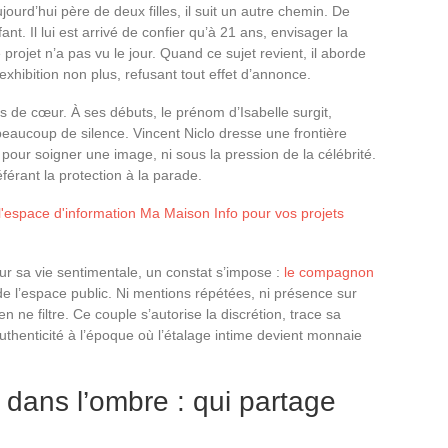
ourd’hui père de deux filles, il suit un autre chemin. De
nt. Il lui est arrivé de confier qu’à 21 ans, envisager la
ce projet n’a pas vu le jour. Quand ce sujet revient, il aborde
xhibition non plus, refusant tout effet d’annonce.
 de cœur. À ses débuts, le prénom d’Isabelle surgit,
aucoup de silence. Vincent Niclo dresse une frontière
i pour soigner une image, ni sous la pression de la célébrité.
préférant la protection à la parade.
 l'espace d'information Ma Maison Info pour vos projets
ur sa vie sentimentale, un constat s’impose :
le compagnon
e l’espace public. Ni mentions répétées, ni présence sur
 ne filtre. Ce couple s’autorise la discrétion, trace sa
l’authenticité à l’époque où l’étalage intime devient monnaie
dans l’ombre : qui partage