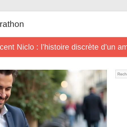
rathon
nt Niclo : l’histoire discrète d’un