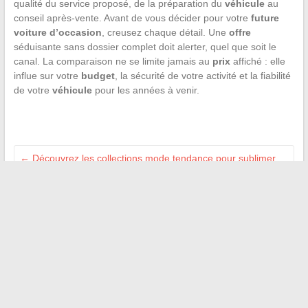
qualité du service proposé, de la préparation du
véhicule
au
conseil après-vente. Avant de vous décider pour votre
future
voiture d’occasion
, creusez chaque détail. Une
offre
séduisante sans dossier complet doit alerter, quel que soit le
canal. La comparaison ne se limite jamais au
prix
affiché : elle
influe sur votre
budget
, la sécurité de votre activité et la fiabilité
de votre
véhicule
pour les années à venir.
←
Découvrez les collections mode tendance pour sublimer
votre style cette saison
Comment trouver un emploi rapidement grâce aux meilleures
plateformes de recrutement en ligne
→
Recherche